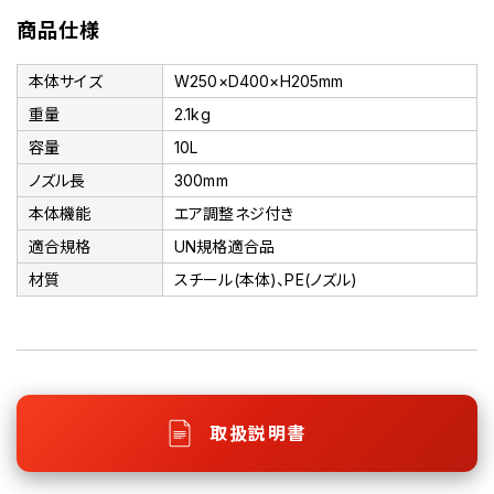
商品仕様
本体サイズ
W250×D400×H205mm
重量
2.1kg
容量
10L
ノズル長
300mm
本体機能
エア調整ネジ付き
適合規格
UN規格適合品
材質
スチール(本体)、PE(ノズル)
取扱説明書