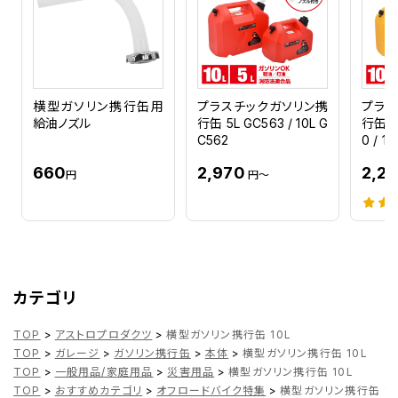
横型ガソリン携行缶用
プラスチックガソリン携
プラス
給油ノズル
行缶 5L GC563 / 10L G
行缶 イ
C562
0 / 1
660
2,970
2,2
円
円～
カテゴリ
TOP
>
アストロプロダクツ
>
横型ガソリン携行缶 10L
TOP
>
ガレージ
>
ガソリン携行缶
>
本体
>
横型ガソリン携行缶 10L
TOP
>
一般用品/家庭用品
>
災害用品
>
横型ガソリン携行缶 10L
TOP
>
おすすめカテゴリ
>
オフロードバイク特集
>
横型ガソリン携行缶 10