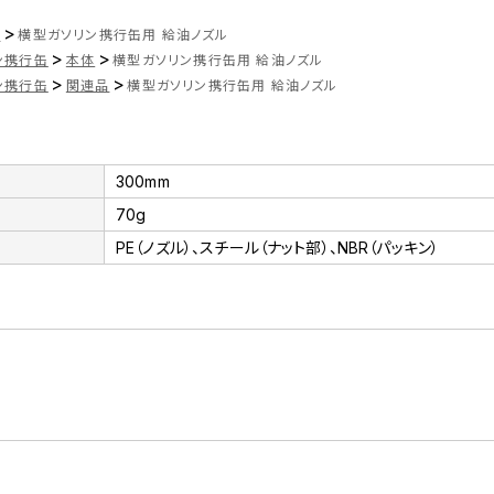
>
ツ
横型ガソリン携行缶用 給油ノズル
>
>
ン携行缶
本体
横型ガソリン携行缶用 給油ノズル
>
>
ン携行缶
関連品
横型ガソリン携行缶用 給油ノズル
300mm
70g
PE（ノズル）、スチール（ナット部）、NBR（パッキン）