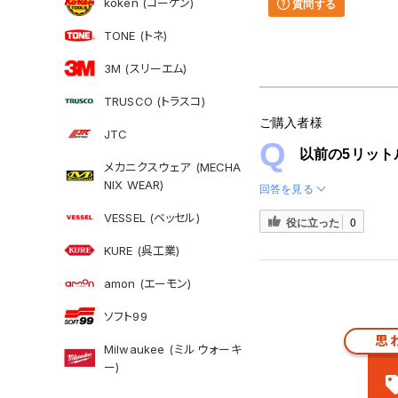
koken (コーケン)
質問する
TONE (トネ)
3M (スリーエム)
TRUSCO (トラスコ)
ご購入者様
JTC
以前の5リッ
メカニクスウェア (MECHA
NIX WEAR)
回答を見る
VESSEL (ベッセル)
役に立った
0
KURE (呉工業)
amon (エーモン)
ソフト99
思
Milwaukee (ミルウォーキ
ー)