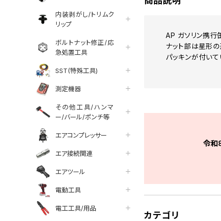
商品説明
内装剥がし/トリムク
リップ
AP ガソリン携行
ボルトナット修正/応
ナット部は星形の
急処置工具
パッキンが付いて
SST(特殊工具)
測定機器
その他工具/ハンマ
ー/バール/ポンチ等
エアコンプレッサー
令和
エア接続関連
エアツール
電動工具
電工工具/用品
カテゴリ