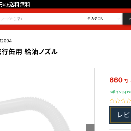
円
送料無料
以上
会員登録
ログイン
お気に入り
全カテゴリ
12094
行缶用 給油ノズル
660
円
6ポイント(1%