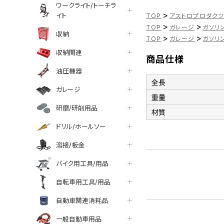
ワークライト/トーチラ
>
イト
TOP
アストロプロダク
>
>
TOP
ガレージ
ガソリ
収納
>
>
TOP
ガレージ
ガソリ
収納関連
商品仕様
油圧機器
全長
ガレージ
重量
研磨/研削用品
材質
ドリル/ホールソー
溶接/板金
バイク用工具/用品
自転車用工具/用品
自動車関連消耗品
一般自動車用品