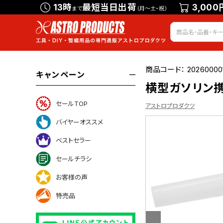
13時
最短当日出荷
3,000
まで
（月～土・祝）
商品コード：
20260000
キャンペーン
横型ガソリン携
セールTOP
アストロプロダクツ
バイヤーオススメ
ベストセラー
ついて
セールチラシ
お客様の声
特売品