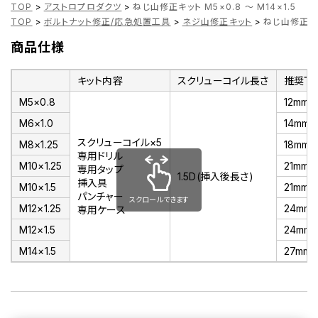
TOP
>
アストロプロダクツ
>
ねじ山修正キット M5×0.8 ～ M14×1.5
TOP
>
ボルトナット修正/応急処置工具
>
ネジ山修正キット
>
ねじ山修正キット
商品仕様
キット内容
スクリューコイル長さ
推奨下
M5×0.8
12mm
M6×1.0
14mm
スクリューコイル×5
M8×1.25
18mm
専用ドリル
M10×1.25
21mm
専用タップ
1.5D(挿入後長さ)
挿入具
M10×1.5
21mm
パンチャー
スクロールできます
M12×1.25
24mm
専用ケース
M12×1.5
24mm
M14×1.5
27mm