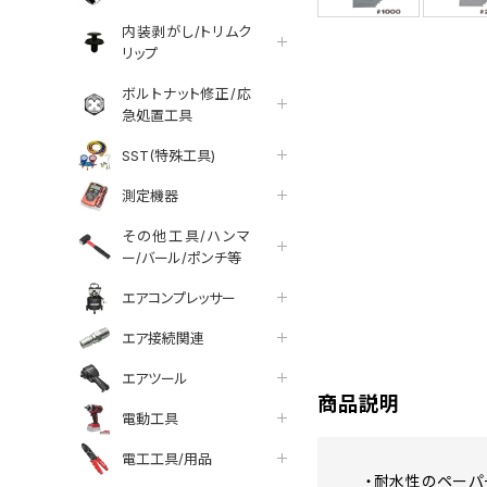
内装剥がし/トリムク
リップ
ボルトナット修正/応
急処置工具
SST(特殊工具)
測定機器
その他工具/ハンマ
ー/バール/ポンチ等
エアコンプレッサー
tter
facebook
line
エア接続関連
エアツール
商品説明
電動工具
電工工具/用品
・耐水性のペーパ