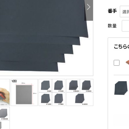
番手
選
数量
こちら