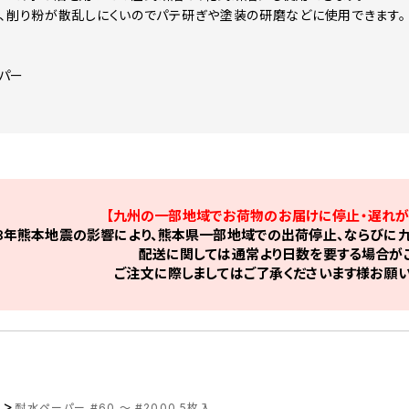
く、削り粉が散乱しにくいのでパテ研ぎや塗装の研磨などに使用できます。
！
パー
【九州の一部地域でお荷物のお届けに停止・遅れが
8年熊本地震の影響により、熊本県一部地域での出荷停止、ならびに九
配送に関しては通常より日数を要する場合がご
ご注文に際しましてはご了承くださいます様お願い
>
ツ
耐水ペーパー #60 ～ #2000 5枚入