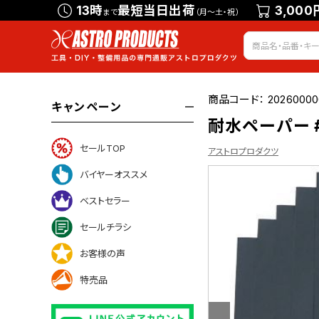
13時
最短当日出荷
3,000
まで
（月～土・祝）
商品コード：
20260000
キャンペーン
耐水ペーパー #
セールTOP
アストロプロダクツ
バイヤーオススメ
ベストセラー
いて
セールチラシ
お客様の声
特売品