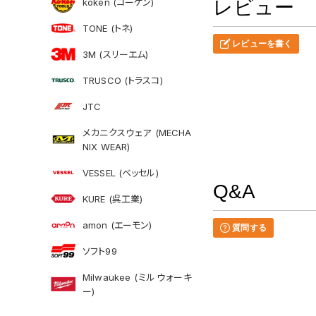
koken (コーケン)
レビュー
TONE (トネ)
レビューを書く
3M (スリーエム)
TRUSCO (トラスコ)
JTC
メカニクスウェア (MECHA
NIX WEAR)
VESSEL (ベッセル)
Q&A
KURE (呉工業)
amon (エーモン)
質問する
ソフト99
Milwaukee (ミルウォーキ
ー)