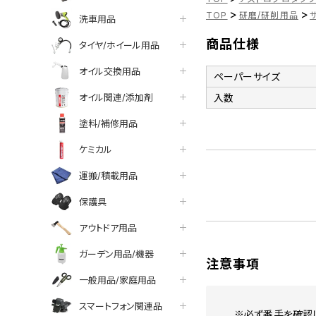
>
>
TOP
研磨/研削用品
洗車用品
商品仕様
タイヤ/ホイール用品
オイル交換用品
ペーパーサイズ
オイル関連/添加剤
入数
塗料/補修用品
ケミカル
運搬/積載用品
保護具
アウトドア用品
ガーデン用品/機器
注意事項
一般用品/家庭用品
スマートフォン関連品
※必ず番手を確認し