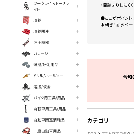
ワークライト/トーチラ
・目詰まりしにく
イト
●ここがポイント
収納
水研ぎ！耐水ペー
収納関連
油圧機器
ガレージ
研磨/研削用品
ドリル/ホールソー
令和
溶接/板金
バイク用工具/用品
自転車用工具/用品
自動車関連消耗品
カテゴリ
一般自動車用品
>
TOP
アストロプロダク