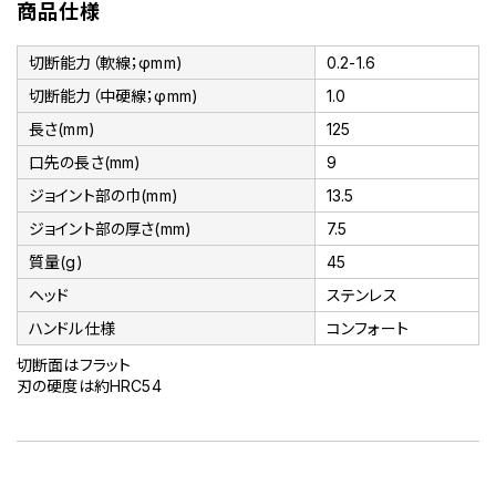
商品仕様
切断能力（軟線；φmm)
0.2-1.6
切断能力（中硬線；φmm)
1.0
長さ(mm)
125
口先の長さ(mm)
9
ジョイント部の巾(mm)
13.5
ジョイント部の厚さ(mm)
7.5
質量(g)
45
ヘッド
ステンレス
ハンドル仕様
コンフォート
切断面はフラット
刃の硬度は約HRC54