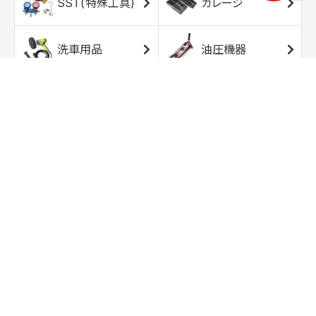
SST(特殊工具)
ガレージ
洗車用品
油圧機器
エアコンプレッサ
エアツール
ー
トルクレンチ
ソケット
ラチェット/スピン
レンチ/スパナ
ナー
バイク用工具/用
オイル交換用品
品
ワークライト/ト
研磨/研削用品
ーチライト