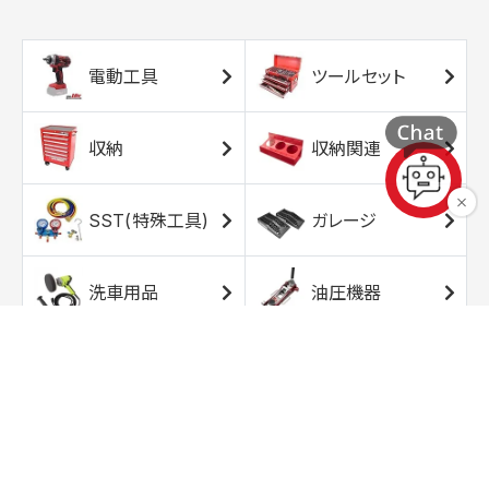
電動工具
ツールセット
収納
収納関連
SST(特殊工具)
ガレージ
洗車用品
油圧機器
エアコンプレッサ
エアツール
ー
トルクレンチ
ソケット