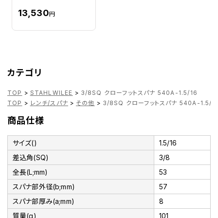
13,530
円
カテゴリ
TOP
>
STAHLWILEE
>
3/8SQ クローフットスパナ 540A-1.5/16
TOP
>
レンチ/スパナ
>
その他
>
3/8SQ クローフットスパナ 540A-1.5/1
商品仕様
サイズ()
1.5/16
差込角(SQ)
3/8
全長(L;mm)
53
スパナ部外径(b;mm)
57
スパナ部厚み(a;mm)
8
質量(g)
101