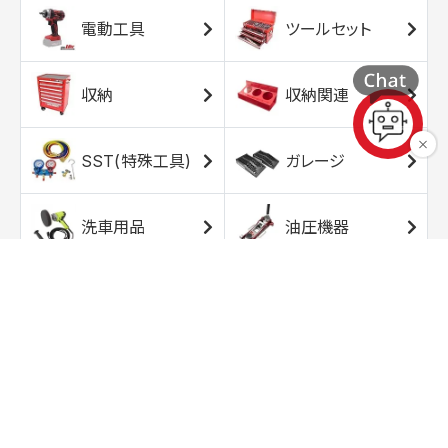
電動工具
ツールセット
収納
収納関連
SST(特殊工具)
ガレージ
洗車用品
油圧機器
エアコンプレッサ
エアツール
ー
トルクレンチ
ソケット
ラチェット/スピン
レンチ/スパナ
ナー