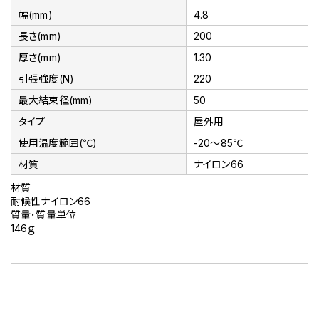
幅(mm)
4.8
長さ(mm)
200
厚さ(mm)
1.30
引張強度(N)
220
最大結束径(mm)
50
タイプ
屋外用
使用温度範囲(℃)
-20～85℃
材質
ナイロン66
材質
耐候性ナイロン66
質量･質量単位
146ｇ