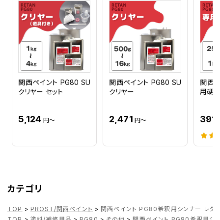
関西ペイント PG80 SU
関西ペイント PG80 SU
関西ペ
クリヤー セット
クリヤー
用硬
5,124
2,471
391
円～
円～
カテゴリ
TOP
>
PROST/関西ペイント
>
関西ペイント PG80希釈用シンナー レタ
TOP
>
塗料/補修用品
>
PG80
>
その他
>
関西ペイント PG80希釈用シ