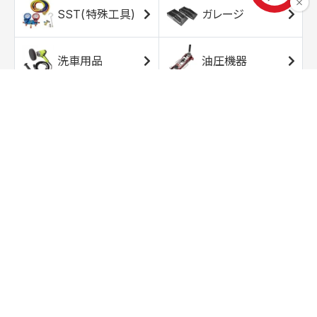
SST(特殊工具)
ガレージ
洗車用品
油圧機器
エアコンプレッサ
エアツール
ー
トルクレンチ
ソケット
ラチェット/スピン
レンチ/スパナ
ナー
バイク用工具/用
オイル交換用品
品
ワークライト/ト
研磨/研削用品
ーチライト