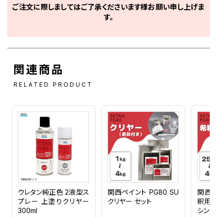
ご注文に際しましてはご了承くださいます様お願い申し上げま
す。
関連商品
RELATED PRODUCT
ウレタン純正色 2液型ス
関西ペイント PG80 SU
関西ペ
プレー 上塗りクリヤー
クリヤー セット
釈用シ
300ml
シンナ