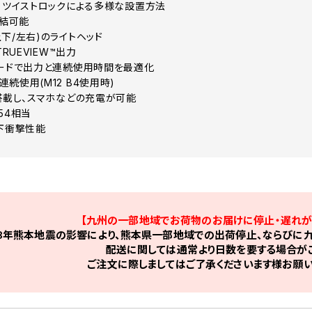
ク、ツイストロックによる多様な設置方法
連結可能
下/左右)のライトヘッド
TRUEVIEW™出力
モードで出力と連続使用時間を最適化
続使用(M12 B4使用時)
を搭載し、スマホなどの充電が可能
54相当
落下衝撃性能
【九州の一部地域でお荷物のお届けに停止・遅れが
8年熊本地震の影響により、熊本県一部地域での出荷停止、ならびに九
配送に関しては通常より日数を要する場合がご
ご注文に際しましてはご了承くださいます様お願い