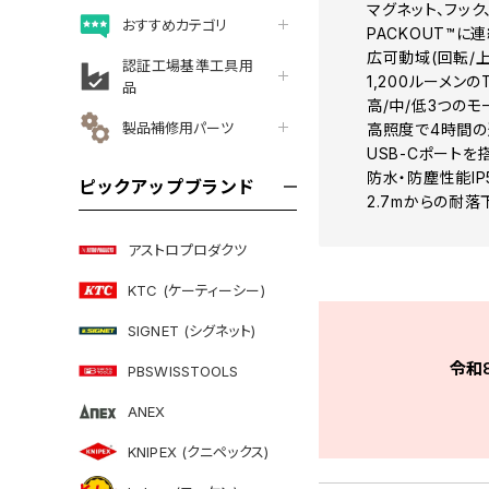
マグネット、フッ
おすすめカテゴリ
PACKOUT™に
広可動域(回転/上
認証工場基準工具用
1,200ルーメンの
品
高/中/低3つの
製品補修用パーツ
高照度で4時間の連
USB-Cポート
防水・防塵性能IP
ピックアップブランド
2.7mからの耐
アストロプロダクツ
KTC (ケーティーシー)
SIGNET (シグネット)
令和
PBSWISSTOOLS
ANEX
KNIPEX (クニペックス)