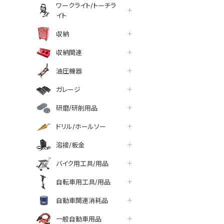
ワークライト/トーチラ
イト
収納
収納関連
油圧機器
ガレージ
研磨/研削用品
ドリル/ホールソー
溶接/板金
バイク用工具/用品
自転車用工具/用品
自動車関連消耗品
一般自動車用品
tter
facebook
line