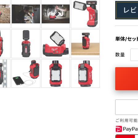
単体/セッ
数量