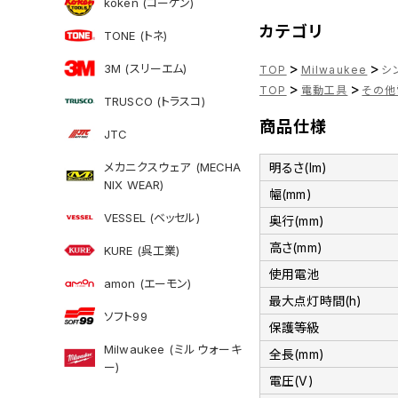
koken (コーケン)
カテゴリ
TONE (トネ)
>
>
3M (スリーエム)
TOP
Milwaukee
シン
>
>
TOP
電動工具
その他
TRUSCO (トラスコ)
商品仕様
JTC
メカニクスウェア (MECHA
明るさ(lm)
NIX WEAR)
幅(mm)
VESSEL (ベッセル)
奥行(mm)
高さ(mm)
KURE (呉工業)
使用電池
amon (エーモン)
最大点灯時間(h)
ソフト99
保護等級
Milwaukee (ミルウォーキ
全長(mm)
ー)
電圧(V)