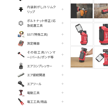
内装剥がし/トリムク
リップ
ボルトナット修正/応
急処置工具
SST(特殊工具)
測定機器
その他工具/ハンマ
ー/バール/ポンチ等
エアコンプレッサー
エア接続関連
エアツール
電動工具
電工工具/用品