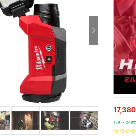
17,380
158 〜 248