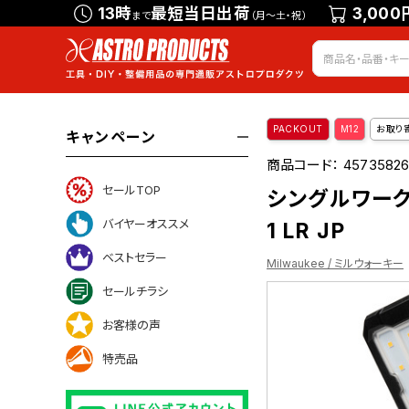
13時
最短当日出荷
3,000
まで
（月～土・祝）
PACKOUT
M12
お取り
キャンペーン
商品コード：
45735826
セールTOP
シングルワークライト
バイヤーオススメ
1 LR JP
ベストセラー
Milwaukee / ミルウォーキー
セールチラシ
お客様の声
特売品