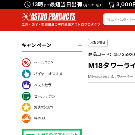
13時
最短当日出荷
3,000
まで
（月～土・祝）
お取り寄せ
キャンペーン
商品コード：
4573592
セールTOP
М18タワーライ
バイヤーオススメ
Milwaukee / ミルウォーキー
ベストセラー
セールチラシ
お客様の声
特売品