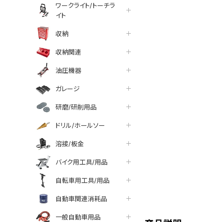
ワークライト/トーチラ
イト
収納
収納関連
油圧機器
ガレージ
研磨/研削用品
ドリル/ホールソー
溶接/板金
バイク用工具/用品
自転車用工具/用品
tter
facebook
line
自動車関連消耗品
一般自動車用品