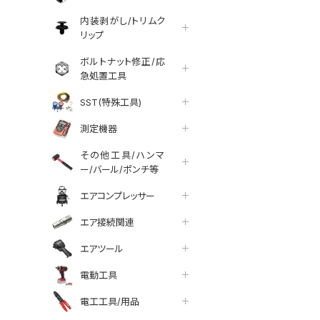
内装剥がし/トリムク
リップ
ボルトナット修正/応
急処置工具
SST(特殊工具)
測定機器
その他工具/ハンマ
ー/バール/ポンチ等
エアコンプレッサー
エア接続関連
エアツール
電動工具
電工工具/用品