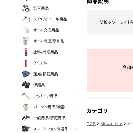
商品説明
洗車用品
タイヤ/ホイール用品
M18タワーライ
オイル交換用品
オイル関連/添加剤
塗料/補修用品
ケミカル
令和
運搬/積載用品
保護具
アウトドア用品
ガーデン用品/機器
カテゴリ
一般用品/家庭用品
>
>
TOP
Milwaukee
М
スマートフォン関連品