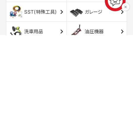
SST(特殊工具)
ガレージ
洗車用品
油圧機器
エアコンプレッサ
エアツール
ー
トルクレンチ
ソケット
ラチェット/スピン
レンチ/スパナ
ナー
バイク用工具/用
オイル交換用品
品
ワークライト/ト
研磨/研削用品
ーチライト