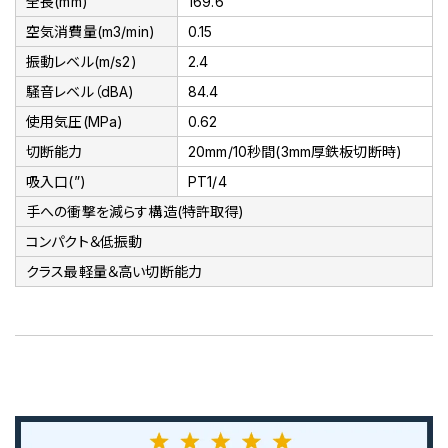
全長(mm)
169.6
空気消費量(m3/min)
0.15
振動レベル(m/s2)
2.4
騒音レベル（dBA)
84.4
使用気圧(MPa)
0.62
切断能力
20mm/10秒間(3mm厚鉄板切断時)
吸入口(”)
PT1/4
手への衝撃を減らす構造(特許取得)
コンパクト＆低振動
クラス最軽量＆高い切断能力