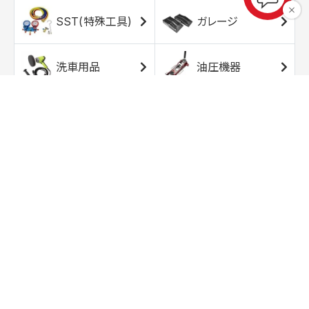
SST(特殊工具)
ガレージ
洗車用品
油圧機器
エアコンプレッサ
エアツール
ー
トルクレンチ
ソケット
ラチェット/スピン
レンチ/スパナ
ナー
バイク用工具/用
オイル交換用品
品
ワークライト/ト
研磨/研削用品
ーチライト