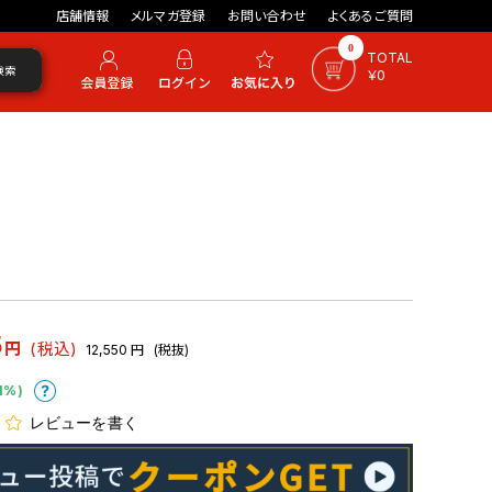
店舗情報
メルマガ登録
お問い合わせ
よくあるご質問
0
TOTAL
検索
￥0
5
円
(税込)
12,550
円
(税抜)
1%)
レビューを書く