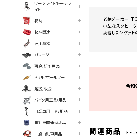
ワークライト/トーチラ
イト
老舗メーカー『T
収納
小型なスタビータ
収納関連
装着したソケット
油圧機器
ガレージ
研磨/研削用品
ドリル/ホールソー
令和
溶接/板金
バイク用工具/用品
自転車用工具/用品
自動車関連消耗品
関連商品
REL
一般自動車用品