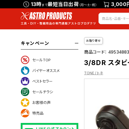
13時
最短当日出荷
3,000
まで
（月～土・祝）
お取り寄せ
キャンペーン
商品コード：
49534883
セールTOP
3/8DR スタ
バイヤーオススメ
TONE / トネ
ベストセラー
セールチラシ
ついて
お客様の声
特売品