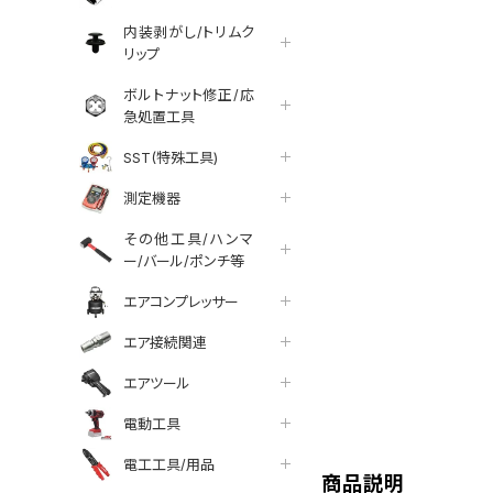
内装剥がし/トリムク
リップ
ボルトナット修正/応
急処置工具
SST(特殊工具)
測定機器
その他工具/ハンマ
ー/バール/ポンチ等
エアコンプレッサー
エア接続関連
エアツール
tter
facebook
line
電動工具
電工工具/用品
商品説明