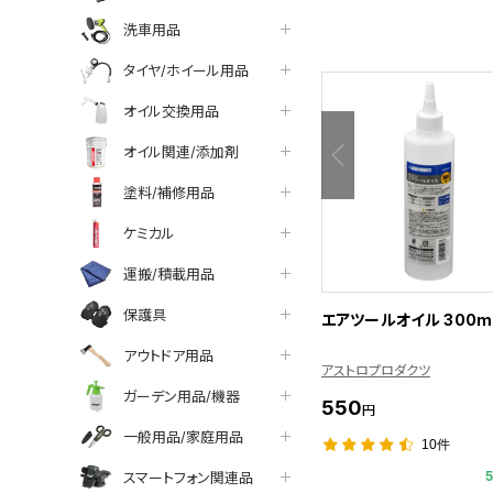
洗車用品
タイヤ/ホイール用品
オイル交換用品
オイル関連/添加剤
塗料/補修用品
ケミカル
運搬/積載用品
保護具
エアツールオイル 300m
アウトドア用品
アストロプロダクツ
ガーデン用品/機器
550
円
一般用品/家庭用品
10件
スマートフォン関連品