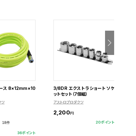
ス 8×12mm×10
3/8DR エクストラショートソケ
3
ットセット（7個組）
ト
クツ
アストロプロダクツ
ア
2,200
3
円
20ポイント
18件
36ポイント