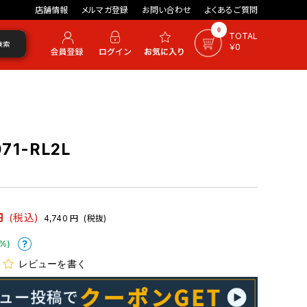
店舗情報
メルマガ登録
お問い合わせ
よくあるご質問
0
TOTAL
検索
￥0
71-RL2L
円
(税込)
4,740
円
(税抜)
%)
レビューを書く