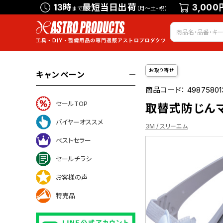
13時
最短当日出荷
3,000
まで
（月～土・祝）
お取り寄せ
キャンペーン
商品コード：
49875801
セールTOP
取替式防じんマスク
バイヤーオススメ
3M / スリーエム
ベストセラー
セールチラシ
ついて
お客様の声
特売品