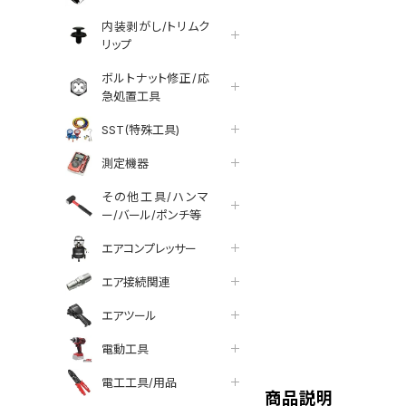
内装剥がし/トリムク
リップ
ボルトナット修正/応
急処置工具
SST(特殊工具)
測定機器
その他工具/ハンマ
ー/バール/ポンチ等
エアコンプレッサー
エア接続関連
エアツール
tter
facebook
line
電動工具
電工工具/用品
商品説明