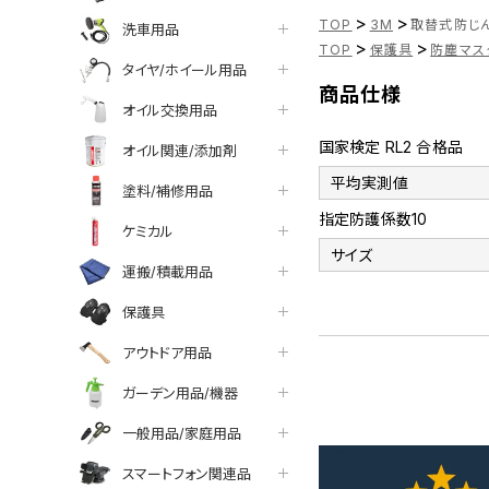
>
>
TOP
3M
取替式防じんマ
洗車用品
>
>
TOP
保護具
防塵マス
タイヤ/ホイール用品
商品仕様
オイル交換用品
国家検定 RL2 合格品
オイル関連/添加剤
平均実測値
塗料/補修用品
指定防護係数10
ケミカル
サイズ
運搬/積載用品
保護具
アウトドア用品
ガーデン用品/機器
一般用品/家庭用品
スマートフォン関連品