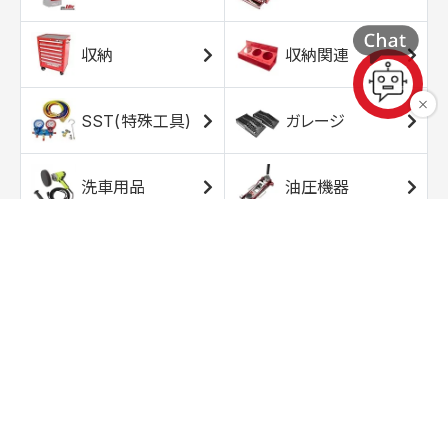
収納
収納関連
SST(特殊工具)
ガレージ
洗車用品
油圧機器
エアコンプレッサ
エアツール
ー
トルクレンチ
ソケット
ラチェット/スピン
レンチ/スパナ
ナー
バイク用工具/用