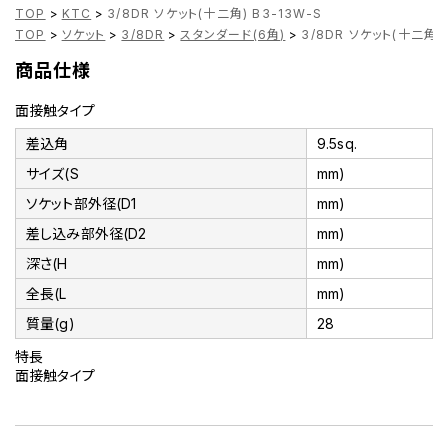
TOP
>
KTC
>
3/8DR ソケット(十二角) B3-13W-S
TOP
>
ソケット
>
3/8DR
>
スタンダード(6角)
>
3/8DR ソケット(十二角) 
商品仕様
面接触タイプ
差込角
9.5sq.
サイズ(S
mm)
ソケット部外径(D1
mm)
差し込み部外径(D2
mm)
深さ(H
mm)
全長(L
mm)
質量(g)
28
特長
面接触タイプ