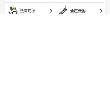
洗車用品
油圧機器
エアコンプレッサ
エアツール
ー
トルクレンチ
ソケット
ラチェット/スピン
レンチ/スパナ
ナー
バイク用工具/用
オイル交換用品
品
ワークライト/ト
研磨/研削用品
ーチライト
タイヤ/ホイール
アウトドア用品
用品