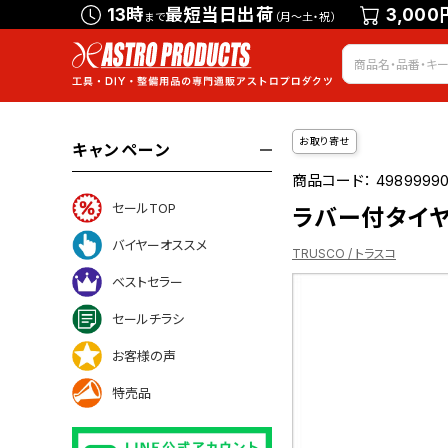
13時
最短当日出荷
3,000
まで
（月～土・祝）
お取り寄せ
キャンペーン
商品コード：
49899990
セールTOP
ラバー付タイヤ
バイヤーオススメ
TRUSCO / トラスコ
ベストセラー
セールチラシ
ついて
お客様の声
特売品