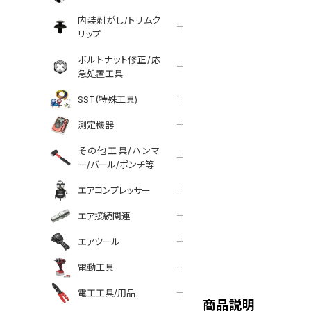
内装剥がし/トリムク
リップ
ボルトナット修正/応
急処置工具
SST(特殊工具)
測定機器
その他工具/ハンマ
ー/バール/ポンチ等
エアコンプレッサー
エア接続関連
エアツール
tter
facebook
line
電動工具
電工工具/用品
商品説明