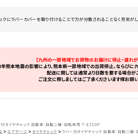
ックにラバーカバーを取り付けることで力が分散されることなく充気がし
【九州の一部地域でお荷物のお届けに停止・遅れが
8年熊本地震の影響により、熊本県一部地域での出荷停止、ならびに九
配送に関しては通常より日数を要する場合がご
ご注文に際しましてはご了承くださいます様お願い
付タイヤチャック 自動車･自動二輪･自転車用 T-E22GP
>
>
>
品
エアゲージ
タイヤチャック
ラバー付タイヤチャック 自動車･自動二輪･自