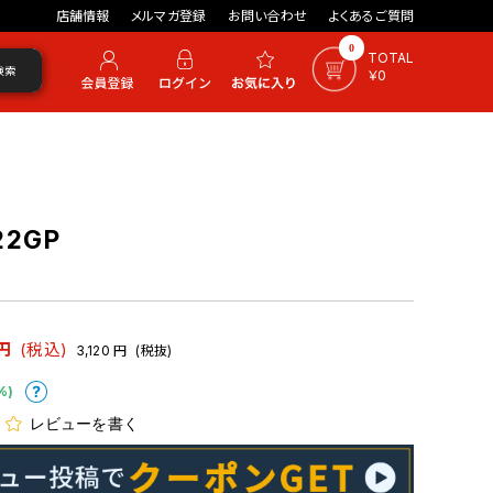
店舗情報
メルマガ登録
お問い合わせ
よくあるご質問
0
TOTAL
検索
￥0
2GP
円
(税込)
3,120
円
(税抜)
%)
レビューを書く