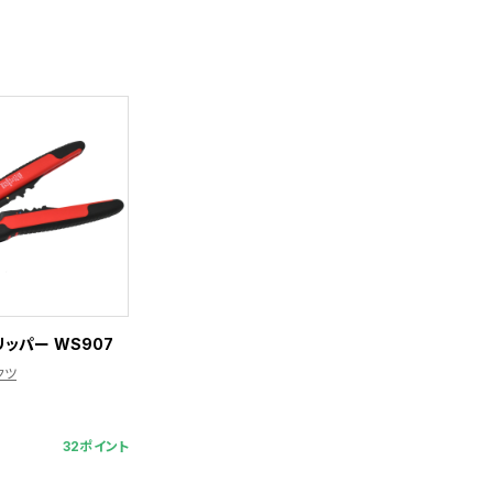
ッパー WS907
クツ
32ポイント