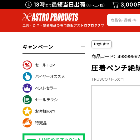
13時
最短当日出荷
3,000
まで
（月～土・祝）
お取り寄せ
キャンペーン
商品コード：
49899992
セールTOP
圧着ペンチ絶縁
バイヤーオススメ
TRUSCO / トラスコ
ベストセラー
セールチラシ
ついて
お客様の声
特売品