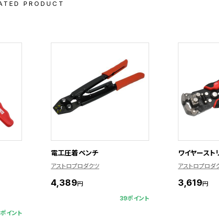
ATED PRODUCT
電工圧着ペンチ
ワイヤーストリ
アストロプロダクツ
アストロプロダ
4,389
3,619
円
円
39ポイント
2ポイント