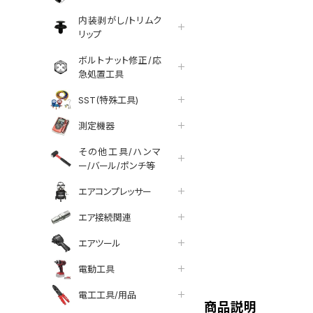
内装剥がし/トリムク
リップ
ボルトナット修正/応
急処置工具
SST(特殊工具)
測定機器
その他工具/ハンマ
ー/バール/ポンチ等
エアコンプレッサー
エア接続関連
エアツール
tter
facebook
line
電動工具
電工工具/用品
商品説明