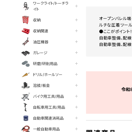
ワークライト/トーチラ
イト
オープンバレル端
収納
ルチな圧着ツール
収納関連
●ここがポイント
自動車整備、配線
油圧機器
自動車整備、配線
ガレージ
研磨/研削用品
ドリル/ホールソー
溶接/板金
令和
バイク用工具/用品
自転車用工具/用品
自動車関連消耗品
一般自動車用品