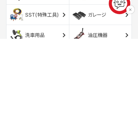
SST(特殊工具)
ガレージ
洗車用品
油圧機器
エアコンプレッサ
エアツール
ー
トルクレンチ
ソケット
ラチェット/スピン
レンチ/スパナ
ナー
バイク用工具/用
オイル交換用品
品
ワークライト/ト
研磨/研削用品