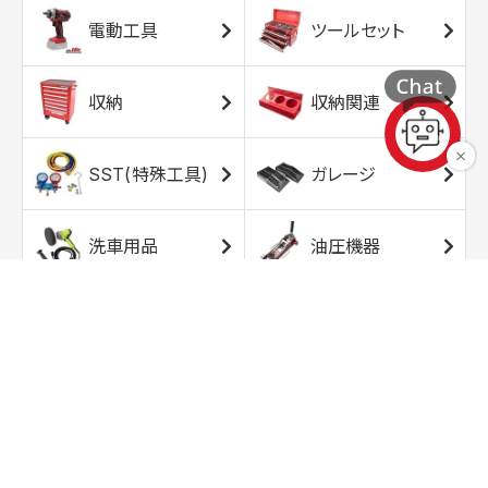
電動工具
ツールセット
収納
収納関連
SST(特殊工具)
ガレージ
洗車用品
油圧機器
エアコンプレッサ
エアツール
ー
トルクレンチ
ソケット
ラチェット/スピン
レンチ/スパナ
ナー