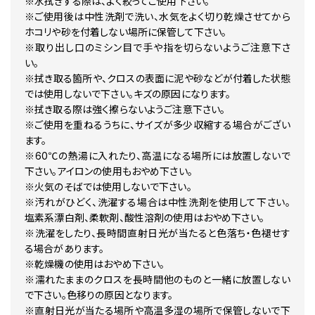
※水拭きする際は、よく絞ってご使用下さい。
※ご使用後は中性洗剤で洗い、水気をよく切り乾燥させてから
ホコリや砂を付着しない場所に保管して下さい。
※取り出し口のミシン目で手や指を切らないようご注意下さ
い。
※拭き取る箇所や、クロスの表面に泥や砂などが付着した状態
では使用しないで下さい。キズの原因になります。
※拭き取る際は強く擦らないようご注意下さい。
※ご使用を重ねるうちに、サイズが多少収縮する場合がござい
ます。
※60℃の熱湯に入れたり、高温になる場所には放置しないで
下さい。アイロンの使用もおやめ下さい。
※火気のそばでは使用しないで下さい。
※汚れがひどく、洗濯する場合は中性洗剤を使用して下さい。
塩素系漂白剤、柔軟剤、酸性溶剤の使用はおやめ下さい。
※洗濯をしたり、長時間直射日光が当たると色落ち・色褪せす
る場合があります。
※乾燥機の使用はおやめ下さい。
※濡れたままのクロスを長時間他のものと一緒に放置しない
で下さい。色移りの原因となります。
※直射日光が当たる場所や高温多湿の場所で保管しないで下