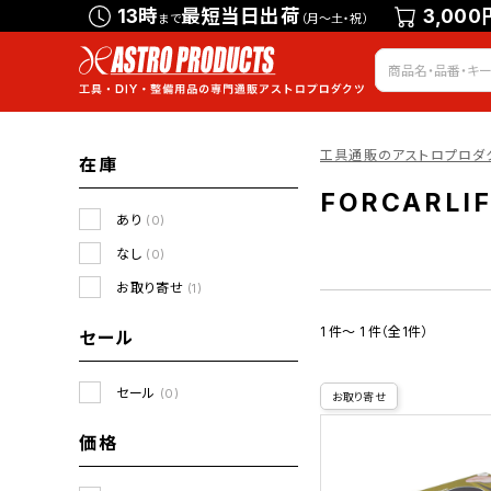
13時
最短当日出荷
3,000
まで
（月～土・祝）
工具通販のアストロプロダ
在庫
FORCARLI
あり
(0)
なし
(0)
お取り寄せ
(1)
1 件～ 1 件（全1件）
セール
セール
(0)
お取り寄せ
価格