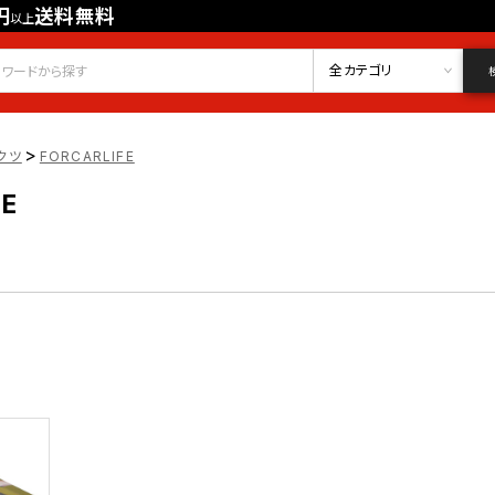
円
送料無料
以上
会員登録
ログイン
お気に入り
全カテゴリ
>
クツ
FORCARLIFE
FE