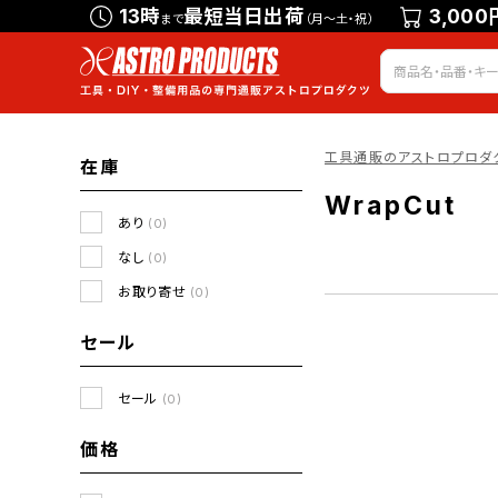
13時
最短当日出荷
3,000
まで
（月～土・祝）
工具通販のアストロプロダ
在庫
WrapCut
あり
(0)
なし
(0)
お取り寄せ
(0)
セール
セール
(0)
価格