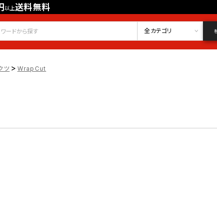
円
送料無料
以上
会員登録
ログイン
お気に入り
全カテゴリ
>
クツ
WrapCut