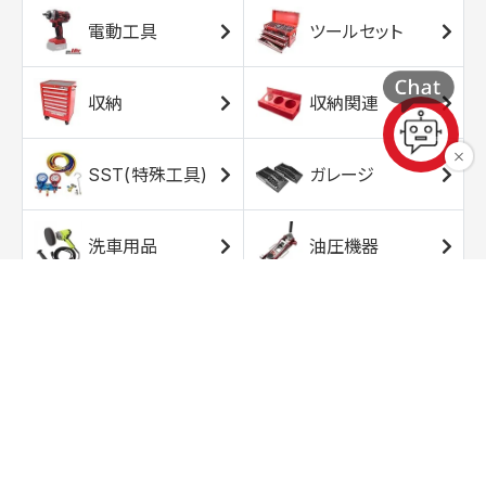
電動工具
ツールセット
収納
収納関連
SST(特殊工具)
ガレージ
洗車用品
油圧機器
エアコンプレッサ
エアツール
ー
トルクレンチ
ソケット
ラチェット/スピン
レンチ/スパナ
ナー