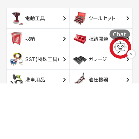
電動工具
ツールセット
収納
収納関連
SST(特殊工具)
ガレージ
洗車用品
油圧機器
エアコンプレッサ
エアツール
ー
トルクレンチ
ソケット
ラチェット/スピン