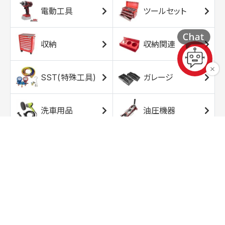
電動工具
ツールセット
収納
収納関連
SST(特殊工具)
ガレージ
洗車用品
油圧機器
エアコンプレッサ
エアツール
ー
トルクレンチ
ソケット
ラチェット/スピン
レンチ/スパナ
ナー