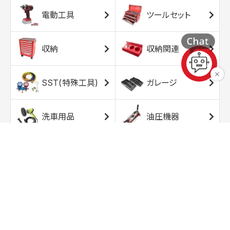
電動工具
ツールセット
収納
収納関連
SST(特殊工具)
ガレージ
洗車用品
油圧機器
エアコンプレッサ
エアツール
ー
トルクレンチ
ソケット
ラチェット/スピン
レンチ/スパナ
ナー