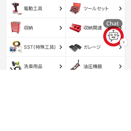
電動工具
ツールセット
収納
収納関連
SST(特殊工具)
ガレージ
洗車用品
油圧機器
エアコンプレッサ
エアツール
ー
トルクレンチ
ソケット
ラチェット/スピン
レンチ/スパナ
ナー