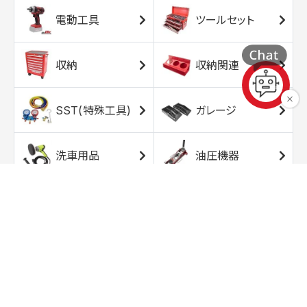
電動工具
ツールセット
収納
収納関連
SST(特殊工具)
ガレージ
洗車用品
油圧機器
エアコンプレッサ
エアツール
ー
トルクレンチ
ソケット
ラチェット/スピン
レンチ/スパナ
ナー