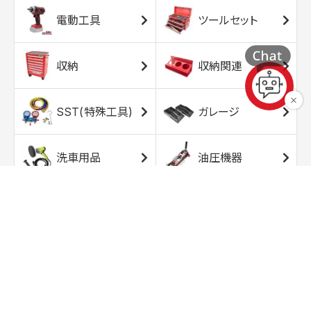
電動工具
ツールセット
収納
収納関連
SST(特殊工具)
ガレージ
洗車用品
油圧機器
エアコンプレッサ
エアツール
ー
トルクレンチ
ソケット
ラチェット/スピン
レンチ/スパナ
ナー