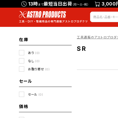
13時
最短当日出荷
3,000
まで
（月～土・祝）
工具通販のアストロプロダ
在庫
SR
あり
(0)
なし
(0)
お取り寄せ
(0)
セール
セール
(0)
価格