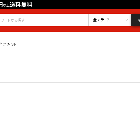
円
送料無料
以上
会員登録
ログイン
お気に入り
全カテゴリ
>
クツ
SR