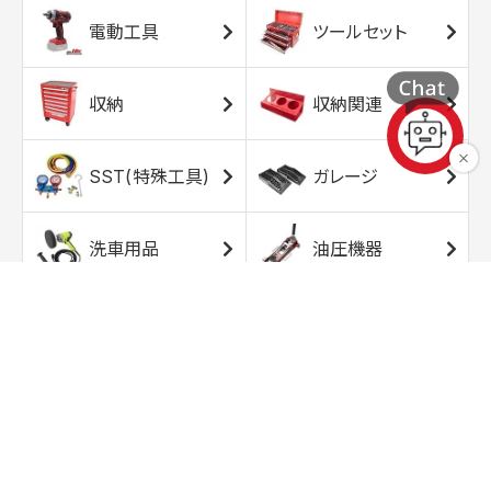
電動工具
ツールセット
収納
収納関連
SST(特殊工具)
ガレージ
洗車用品
油圧機器
エアコンプレッサ
エアツール
ー
トルクレンチ
ソケット
ラチェット/スピン
レンチ/スパナ
ナー