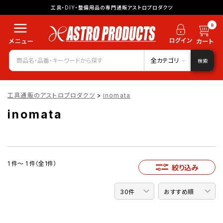
工具・DIY・整備用品の専門通販アストロプロダクツ
0
全カテゴリ
検索
工具通販のアストロプロダクツ
>
inomata
inomata
1 件～ 1 件（全1件）
絞り込み