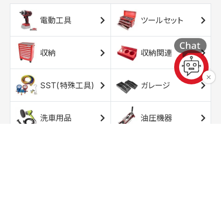
電動工具
ツールセット
収納
収納関連
SST(特殊工具)
ガレージ
洗車用品
油圧機器
エアコンプレッサ
エアツール
ー
トルクレンチ
ソケット
ラチェット/スピン
レンチ/スパナ
ナー