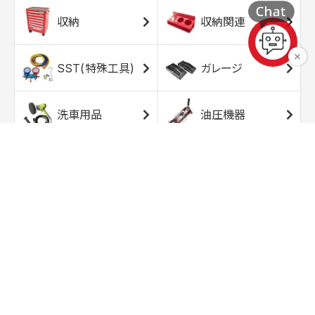
収納
収納関連
SST(特殊工具)
ガレージ
洗車用品
油圧機器
エアコンプレッサ
エアツール
ー
トルクレンチ
ソケット
ラチェット/スピン
レンチ/スパナ
ナー
バイク用工具/用
オイル交換用品
品