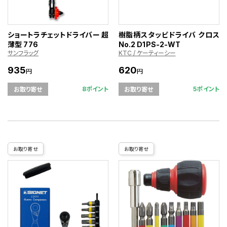
ショートラチェットドライバー 超
樹脂柄スタッビドライバ クロス
薄型 776
No.2 D1PS-2-WT
サンフラッグ
KTC / ケーティーシー
935
620
円
円
8ポイント
5ポイント
お取り寄せ
お取り寄せ
お取り寄せ
お取り寄せ