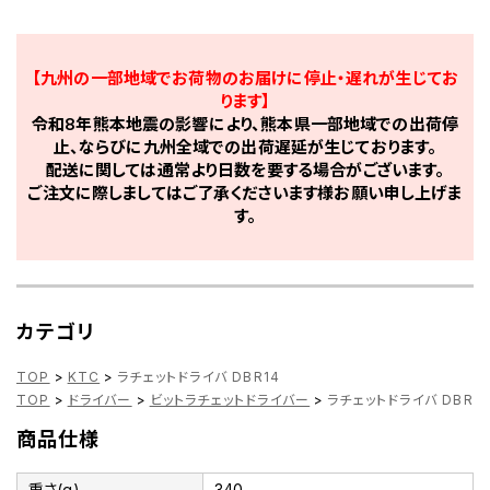
【九州の一部地域でお荷物のお届けに停止・遅れが生じてお
ります】
令和8年熊本地震の影響により、熊本県一部地域での出荷停
止、ならびに九州全域での出荷遅延が生じております。
配送に関しては通常より日数を要する場合がございます。
ご注文に際しましてはご了承くださいます様お願い申し上げま
す。
カテゴリ
TOP
>
KTC
>
ラチェットドライバ DBR14
TOP
>
ドライバー
>
ビットラチェットドライバー
>
ラチェットドライバ DBR1
商品仕様
重さ(g)
340