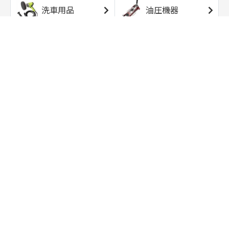
洗車用品
油圧機器
エアコンプレッサ
エアツール
ー
トルクレンチ
ソケット
ラチェット/スピン
レンチ/スパナ
ナー
バイク用工具/用
オイル交換用品
品
ワークライト/ト
研磨/研削用品
ーチライト
タイヤ/ホイール
アウトドア用品
用品