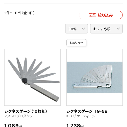
1 件～ 11 件（全11件）
絞り込み
お取り寄せ
シクネスゲージ（10枚組）
シクネスゲージ TG-98
アストロプロダクツ
KTC / ケーティーシー
1,089
1,738
円
円