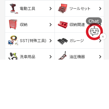
電動工具
ツールセット
収納
収納関連
SST(特殊工具)
ガレージ
洗車用品
油圧機器
エアコンプレッサ
エアツール
ー
トルクレンチ
ソケット
ラチェット/スピン
レンチ/スパナ
ナー