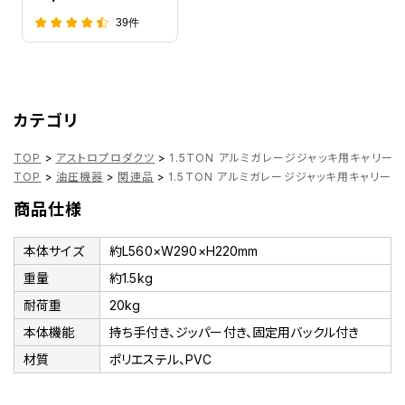
39件
カテゴリ
TOP
>
アストロプロダクツ
>
1.5TON アルミガレージジャッキ用キャリーバ
TOP
>
油圧機器
>
関連品
>
1.5TON アルミガレージジャッキ用キャリーバ
商品仕様
本体サイズ
約L560×W290×H220mm
重量
約1.5kg
耐荷重
20kg
本体機能
持ち手付き、ジッパー付き、固定用バックル付き
材質
ポリエステル、PVC