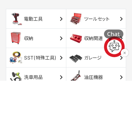
電動工具
ツールセット
収納
収納関連
SST(特殊工具)
ガレージ
洗車用品
油圧機器
エアコンプレッサ
エアツール
ー
トルクレンチ
ソケット