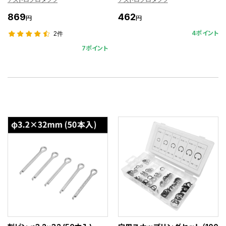
869
462
円
円
4ポイント
2件
7ポイント