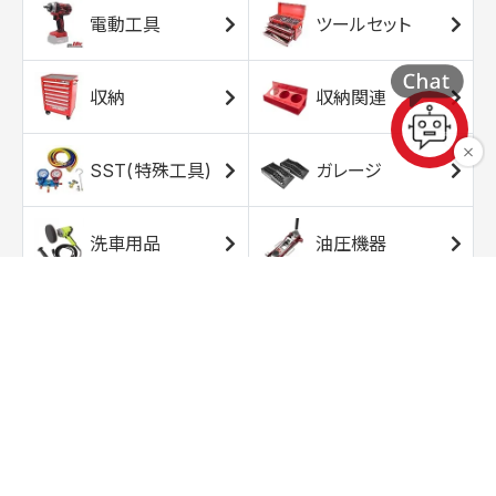
電動工具
ツールセット
収納
収納関連
SST(特殊工具)
ガレージ
洗車用品
油圧機器
エアコンプレッサ
エアツール
ー
トルクレンチ
ソケット
ラチェット/スピン
レンチ/スパナ
ナー