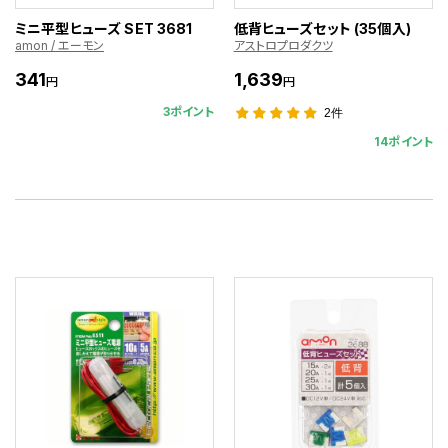
ミニ平型ヒューズ SET 3681
低背ヒューズセット (35個入)
amon / エーモン
アストロプロダクツ
341
1,639
円
円
3ポイント
2件
14ポイント