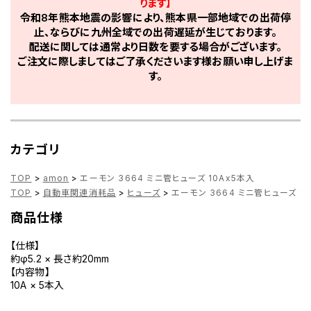
ります】
令和8年熊本地震の影響により、熊本県一部地域での出荷停
止、ならびに九州全域での出荷遅延が生じております。
配送に関しては通常より日数を要する場合がございます。
ご注文に際しましてはご了承くださいます様お願い申し上げま
す。
カテゴリ
TOP
>
amon
>
エーモン 3664 ミニ管ヒューズ 10Ax5本入
TOP
>
自動車関連消耗品
>
ヒューズ
>
エーモン 3664 ミニ管ヒューズ 1
商品仕様
【仕様】
約φ5.2 × 長さ約20mm
【内容物】
10A × 5本入