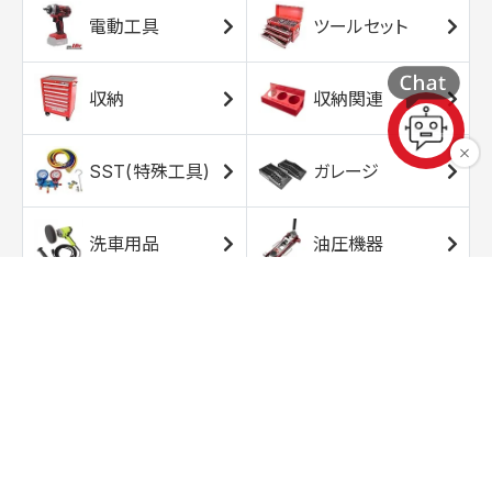
電動工具
ツールセット
収納
収納関連
SST(特殊工具)
ガレージ
洗車用品
油圧機器
エアコンプレッサ
エアツール
ー
トルクレンチ
ソケット
ラチェット/スピン
レンチ/スパナ
ナー