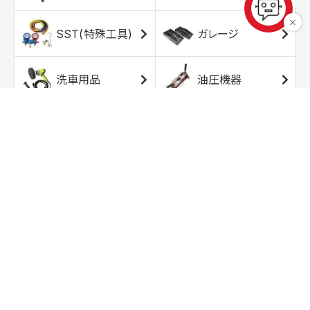
SST(特殊工具)
ガレージ
洗車用品
油圧機器
エアコンプレッサ
エアツール
ー
トルクレンチ
ソケット
ラチェット/スピン
レンチ/スパナ
ナー
バイク用工具/用
オイル交換用品
品
ワークライト/ト
研磨/研削用品