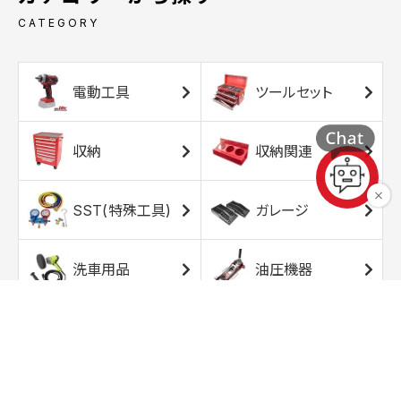
CATEGORY
電動工具
ツールセット
収納
収納関連
SST(特殊工具)
ガレージ
洗車用品
油圧機器
エアコンプレッサ
エアツール
ー
トルクレンチ
ソケット