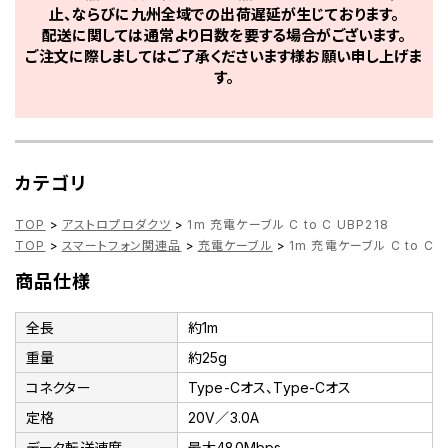
止、ならびに九州全域での出荷遅延が生じております。
配送に関しては通常より日数を要する場合がございます。
ご注文に際しましてはご了承くださいます様お願い申し上げま
す。
カテゴリ
TOP
>
アストロプロダクツ
>
1m 充電ケーブル C to C UBP218
TOP
>
スマートフォン関連品
>
充電ケーブル
>
1m 充電ケーブル C to C U
商品仕様
全長
約1m
重量
約25g
コネクター
Type-Cオス、Type-Cオス
定格
20V／3.0A
データ転送速度
最大480Mbps