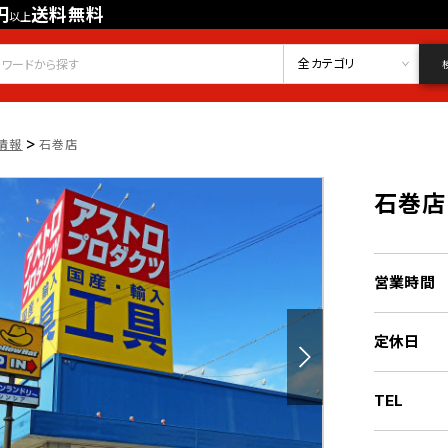
円
送料無料
以上
会員登録
ログイン
お気に入り
全カテゴリ
>
情報
石巻店
石巻店
営業時間
定休日
TEL