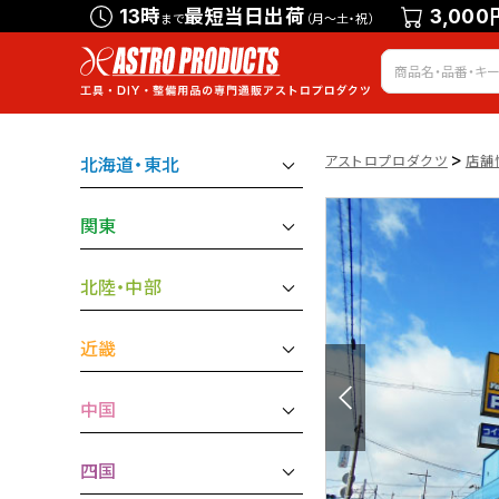
13時
最短当日出荷
3,000
まで
（月～土・祝）
>
アストロプロダクツ
店舗
北海道・東北
関東
北陸・中部
近畿
中国
四国