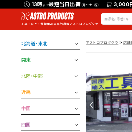
13時
最短当日出荷
3,000
まで
（月～土・祝）
>
アストロプロダクツ
店舗
北海道・東北
関東
北陸・中部
近畿
中国
四国