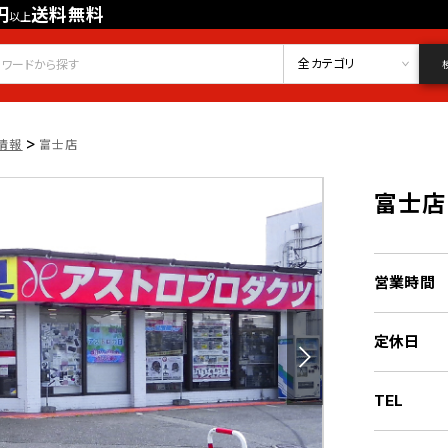
円
送料無料
以上
会員登録
ログイン
お気に入り
全カテゴリ
>
情報
富士店
富士店
営業時間
定休日
TEL