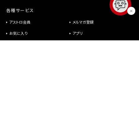
各種サービス
アストロ会員
メルマガ登録
お気に入り
アプリ
修理
パーツ供給
ヘルプ
お問い合わせ
メールが届かない
社長室直行メール
よくあるご質問
オンラインショップについて
商品について
故障かなと思ったら
アストロ会員について