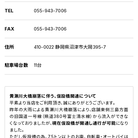
TEL
055-943-7006
FAX
055-943-7006
住所
410-0022 静岡県沼津市大岡395-7
駐車場台数
11台
黄瀬川大橋崩落に伴う、仮設橋開通について
平素より当店をご利用頂き、誠にありがとうございます。
昨年の大雨による黄瀬川大橋崩落により、店舗東側三島方面
の旧国道一号線（県道380号富士清水線）から流入ができな
くなっておりましたが、
現在仮設橋が開通し通行が可能
になり
ました。
ただし仮設橋の為、7.5トン以上のお車、自転車・オートバイは