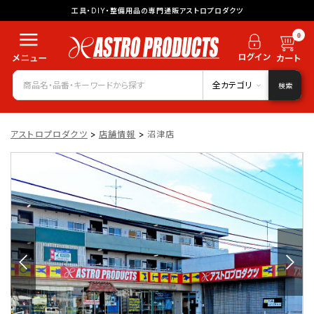
工具・DIY・整備用品の専門通販アストロプロダクツ
0
全カテゴリ
検索
アストロプロダクツ
>
店舗情報
>
沼津店