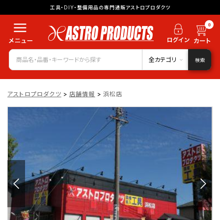
工具・DIY・整備用品の専門通販アストロプロダクツ
0
全カテゴリ
検索
アストロプロダクツ
>
店舗情報
>
浜松店