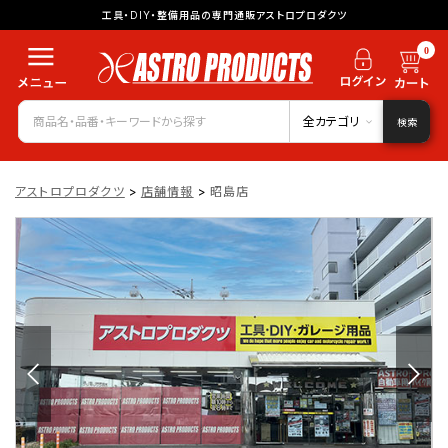
工具・DIY・整備用品の専門通販アストロプロダクツ
0
全カテゴリ
検索
アストロプロダクツ
>
店舗情報
>
昭島店