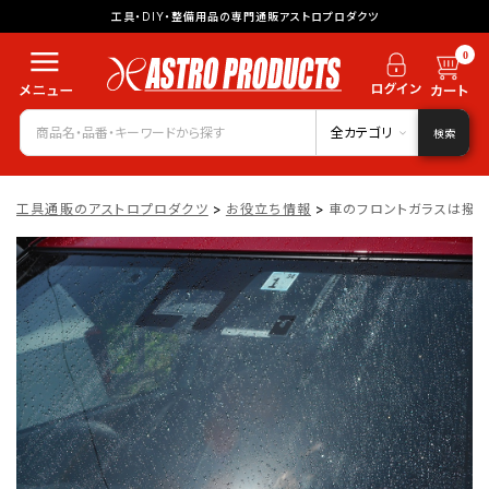
工具・DIY・整備用品の専門通販アストロプロダクツ
0
全カテゴリ
検索
工具通販のアストロプロダクツ
>
お役立ち情報
>
車のフロントガラスは撥