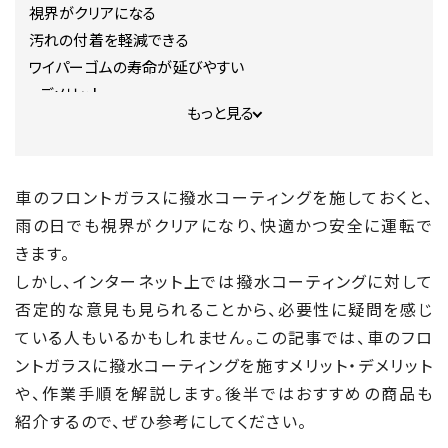
視界がクリアになる
汚れの付着を軽減できる
ワイパーゴムの寿命が延びやすい
デメリット
もっと見る
油膜の反射による視界不良
ワイパーのビビリ音が生じやすい
車のフロントガラスに施すコーティングの種類
車のフロントガラスに撥水コーティングを施しておくと、
親水コーティング
雨の日でも視界がクリアになり、快適かつ安全に運転で
撥水コーティング
きます。
梅雨の時季には撥水と親水のどちらがおすすめ？
しかし、インターネット上では撥水コーティングに対して
撥水コーティング剤の種類
否定的な意見も見られることから、必要性に疑問を感じ
シリコン系コーティング
ている人もいるかもしれません。この記事では、車のフロ
フッ素系コーティング
車のフロントガラスを撥水コーティングする手順
ントガラスに撥水コーティングを施すメリット・デメリット
1.下地処理
や、作業手順を解説します。後半ではおすすめの商品も
2.コーティング剤の塗布
紹介するので、ぜひ参考にしてください。
3.コーティング剤の乾燥