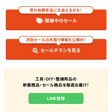
4.コーティング剤の拭き上げ
思わぬ限定品に出会えるかも！
車のフロントガラスの撥水コーティングを長持ちさせる方法
ガラスをきれいな状態に保つ
開催中のセール
洗車機の使用はなるべく避ける
撥水ワイパーを使用する
屋内に駐車する
次回セールの先取り情報を公開中！
車のフロントガラスの撥水コーティングにおすすめの商品
セールチラシを見る
外窓撥水コートPRO 250mL KZ-11
撥水スプレーコーティング剤 JPN-EZ02
レインモンスター クリアフィニッシュ A-73
レインドロップ トルネードヴォルテックス 300mL 00536
工具・DIY・整備用品の
車両用高機能コーティング剤 300mL
新着商品・セール商品を毎週お届け！
まとめ
LINE登録