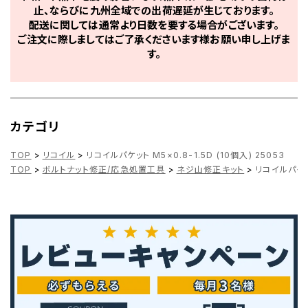
止、ならびに九州全域での出荷遅延が生じております。
配送に関しては通常より日数を要する場合がございます。
ご注文に際しましてはご了承くださいます様お願い申し上げま
す。
カテゴリ
TOP
>
リコイル
>
リコイルパケット M5×0.8-1.5D (10個入) 25053
TOP
>
ボルトナット修正/応急処置工具
>
ネジ山修正キット
>
リコイルパケット